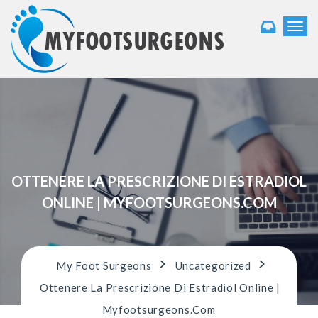
T
o
g
g
l
e
n
a
v
i
g
OTTENERE LA PRESCRIZIONE DI ESTRADIOL
a
t
ONLINE | MYFOOTSURGEONS.COM
i
o
n
>
>
My Foot Surgeons
Uncategorized
Ottenere La Prescrizione Di Estradiol Online |
Myfootsurgeons.com