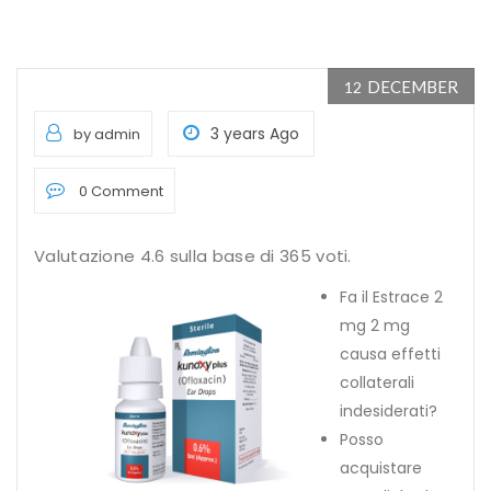
DECEMBER
12
3 years Ago
by admin
0 Comment
Valutazione
4.6
sulla base di
365
voti.
Fa il Estrace 2
mg 2 mg
causa effetti
collaterali
indesiderati?
Posso
acquistare