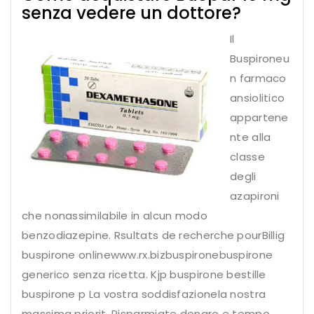
senza vedere un dottore?
Il
Buspironeu
n farmaco
ansiolitico
appartene
nte alla
classe
degli
azapironi
che nonassimilabile in alcun modo
benzodiazepine. Rsultats de recherche pourBillig
buspirone onlinewww.rx.bizbuspironebuspirone
generico senza ricetta. Kjp buspirone bestille
buspirone p La vostra soddisfazionela nostra
massima priorit. Risparmiate denaro e tempo