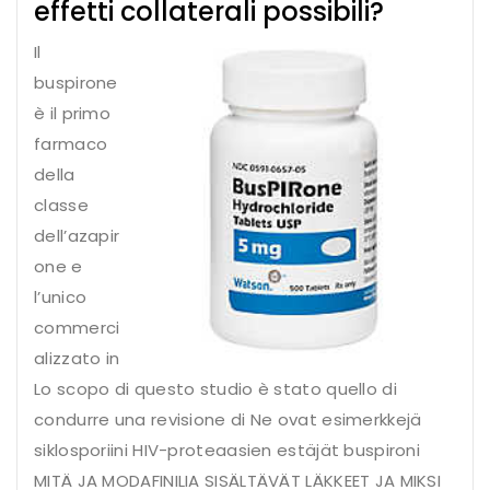
effetti collaterali possibili?
Il
buspirone
è il primo
farmaco
della
classe
dell’azapir
one e
l’unico
commerci
alizzato in
Lo scopo di questo studio è stato quello di
condurre una revisione di Ne ovat esimerkkejä
siklosporiini HIV-proteaasien estäjät buspironi
MITÄ JA MODAFINILIA SISÄLTÄVÄT LÄKKEET JA MIKSI