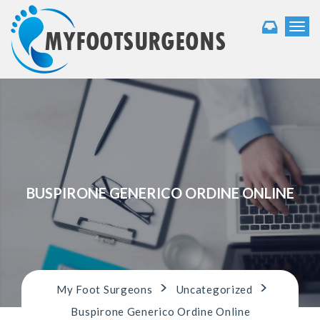
T
o
g
g
l
e
n
a
v
i
g
a
BUSPIRONE GENERICO ORDINE ONLINE
t
i
o
n
>
>
My Foot Surgeons
Uncategorized
Buspirone Generico Ordine Online