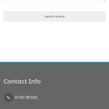
Contact Info
9736781303