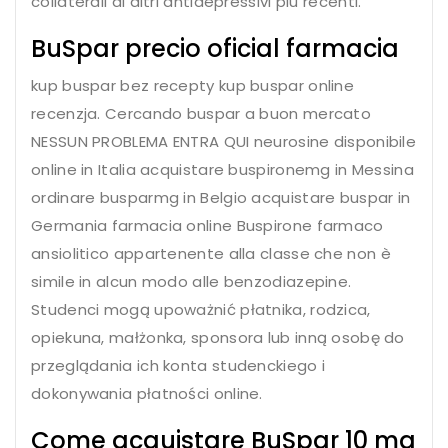
collaterali di altri antidepressivi più recenti.
BuSpar precio oficial farmacia
kup buspar bez recepty kup buspar online
recenzja. Cercando buspar a buon mercato
NESSUN PROBLEMA ENTRA QUI neurosine disponibile
online in Italia acquistare buspironemg in Messina
ordinare busparmg in Belgio acquistare buspar in
Germania farmacia online Buspirone farmaco
ansiolitico appartenente alla classe
che non è
simile in alcun modo alle benzodiazepine.
Studenci mogą upoważnić płatnika, rodzica,
opiekuna, małżonka, sponsora lub inną osobę do
przeglądania ich konta studenckiego i
dokonywania płatności online.
Come acquistare BuSpar 10 mg