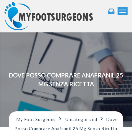
T
o
g
g
l
e
n
a
v
i
g
DOVE POSSO COMPRARE ANAFRANIL 25
a
t
MG SENZA RICETTA
i
o
n
>
>
My Foot Surgeons
Uncategorized
Dove
Posso Comprare Anafranil 25 Mg Senza Ricetta